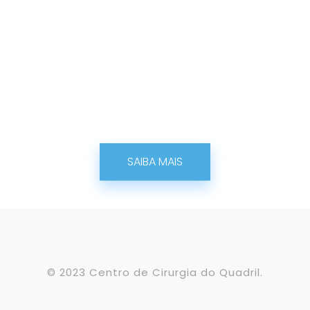
Últimas notícias
SAIBA MAIS
© 2023 Centro de Cirurgia do Quadril.